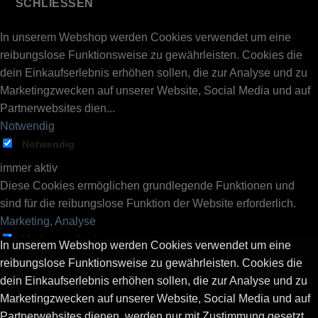
SCHLIESSEN
In unserem Webshop werden Cookies verwendet um eine
reibungslose Funktionsweise zu gewährleisten. Cookies die
dein Einkaufserlebnis erhöhen sollen, die zur Analyse und zu
Marketingzwecken auf unserer Website, Social Media und auf
Partnerwebsites dien
...
Notwendig
Notwendig
immer aktiv
Diese Cookies ermöglichen grundlegende Funktionen und
sind für die reibungslose Funktion der Website erforderlich.
Marketing, Analyse
Marketing, Analyse
In unserem Webshop werden Cookies verwendet um eine
Diese Cookies werden von Drittanbietern und Publishern
reibungslose Funktionsweise zu gewährleisten. Cookies die
verwendet, um personalisierte Werbung anzuzeigen und
dein Einkaufserlebnis erhöhen sollen, die zur Analyse und zu
Statistiken aufzustellen. Sie tun dies, indem sie Besucher über
Marketingzwecken auf unserer Website, Social Media und auf
Websites hinweg verfolgen.
Partnerwebsites dienen, werden nur mit Zustimmung gesetzt.