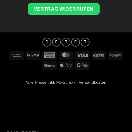
VERTRAG WIDERRUFEN
Bank
PayPal
American
MasterCard
Visa
Sofort
Amaz
Transfer
Express
Klarna
Apple
Google
Pay
Pay
*alle Preise inkl. MwSt, exkl. Versandkosten