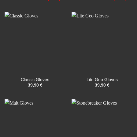
Preis
Preis
Preis
Preis
war:
ist:
war:
ist:
239,70 €
179,90 €.
129,80 €
99,90 €.
Classic Gloves
Lite Geo Gloves
39,90
€
39,90
€