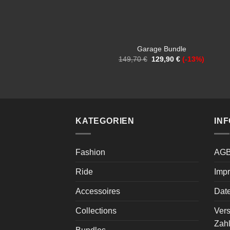
Garage Bundle
Ursprünglicher
Aktueller
149,70
€
129,90
€
(-13%)
Preis
Preis
war:
ist:
149,70 €
129,90 €.
KATEGORIEN
INF
Fashion
AG
Ride
Imp
Accessoires
Dat
Collections
Ver
Zah