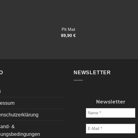
Pit Mat
89,90
€
O
NEWSLETTER
B
Newsletter
ressum
enschutzerklärung
sand- &
lungsbedingungen