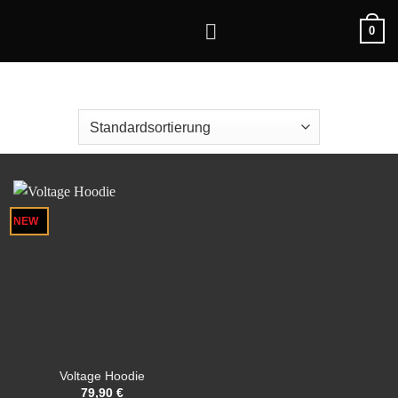
Zum
0
Inhalt
springen
NEW
Voltage Hoodie
79,90
€