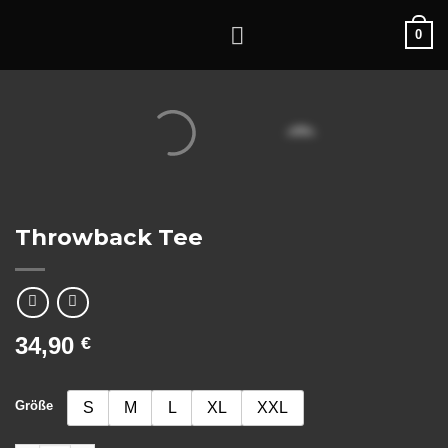
Zum
0
Inhalt
springen
Throwback Tee
34,90
€
Größe
S
M
L
XL
XXL