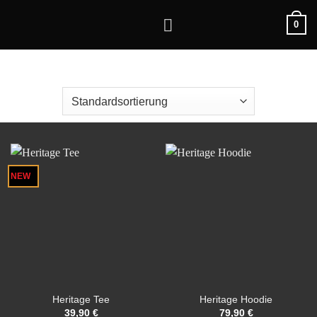
Zum
0
Inhalt
springen
NEW
Heritage Tee
Heritage Hoodie
39,90
€
79,90
€