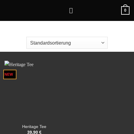
Zum
0
Inhalt
springen
NEW
Heritage Tee
39,90
€