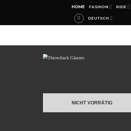
Zum
HOME
FASHION
RIDE
Inhalt
springen
DEUTSCH
PRODUKTE VERSCHLAGWORTET MIT „PIT VIPER“
NICHT VORRÄTIG