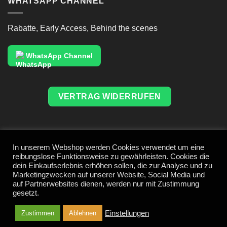
WHATSAPP CHANNEL
Rabatte, Early Access, Behind the scenes
WhatsApp Channel
VERTRAG WIDERRUFEN
In unserem Webshop werden Cookies verwendet um eine
reibungslose Funktionsweise zu gewährleisten. Cookies die
dein Einkaufserlebnis erhöhen sollen, die zur Analyse und zu
Marketingzwecken auf unserer Website, Social Media und
Bank
PayPal
American
MasterCard
Visa
Sofort
Amaz
auf Partnerwebsites dienen, werden nur mit Zustimmung
Transfer
Express
Klarna
Apple
Google
gesetzt.
Pay
Pay
Einstellungen
Zustimmen
Ablehnen
*alle Preise inkl. MwSt, exkl. Versandkosten