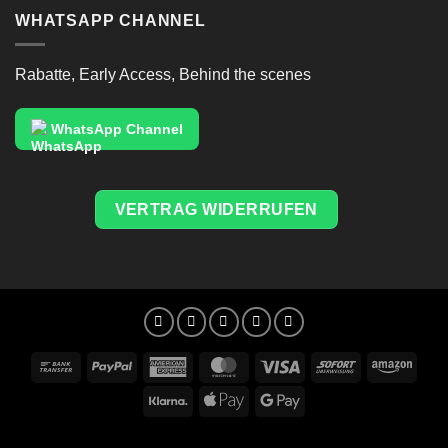
WHATSAPP CHANNEL
Rabatte, Early Access, Behind the scenes
WhatsApp Channel
VERTRAG WIDERRUFEN
Bank
PayPal
American
MasterCard
Visa
Sofort
Amaz
Transfer
Express
Klarna
Apple
Google
Pay
Pay