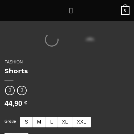
Zum
0
Inhalt
springen
FASHION
Shorts
44,90
€
Größe
S
M
L
XL
XXL